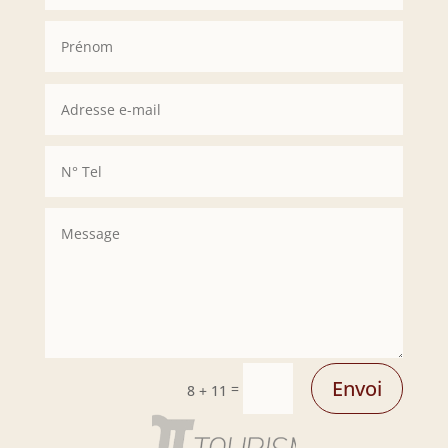
Envoi
=
8 + 11